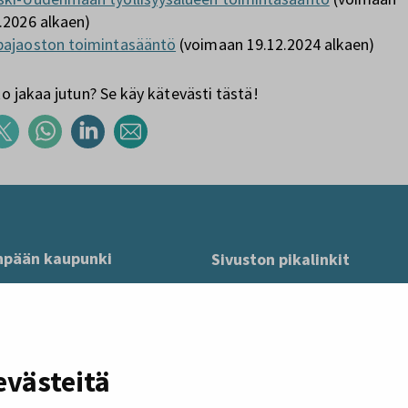
.2026 alkaen)
pajaoston toimintasääntö
(voimaan 19.12.2024 alkaen)
 jakaa jutun? Se käy kätevästi tästä!
npään kaupunki
Sivuston pikalinkit
 04401 Järvenpää
Anna palautetta
mo@jarvenpaa.fi
Tietoa sivustosta
us 0126541-4
Tilaa uutiskirje
nvaihde (09) 27 191
evästeitä
Tietosuoja
klo 8–16, pe klo 8–15