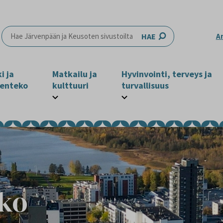
HAE
A
i ja
Matkailu ja
Hyvinvointi, terveys ja
enteko
kulttuuri
turvallisuus
ko