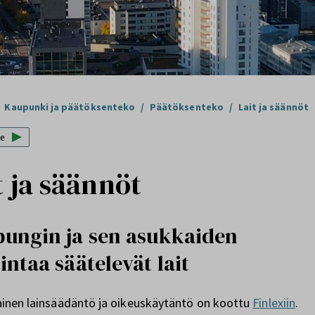
Kaupunki ja päätöksenteko
/
Päätöksenteko
/
Lait ja säännöt
e
t ja säännöt
ungin ja sen asukkaiden
intaa säätelevät lait
ainen lainsäädäntö ja oikeuskäytäntö on koottu
Finlexiin
.