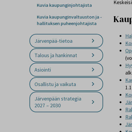
Keskeis
Kuvia kaupunginjohtajista
Kaup
Kuvia kaupunginvaltuuston ja -
hallituksen puheenjohtajista
Ha
Järvenpää-tietoa
Ko
Op
Talous ja hankinnat
(v
Hy
Asiointi
al
Ka
Osallistu ja vaikuta
1.1
Kon
Järvenpään strategia
Jä
2027 – 2030
Ra
Ra
Jä
Ke