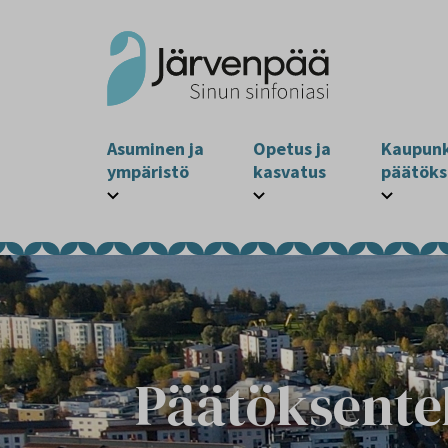
Asuminen ja
Opetus ja
Kaupunk
ympäristö
kasvatus
päätöks
Päätöksente