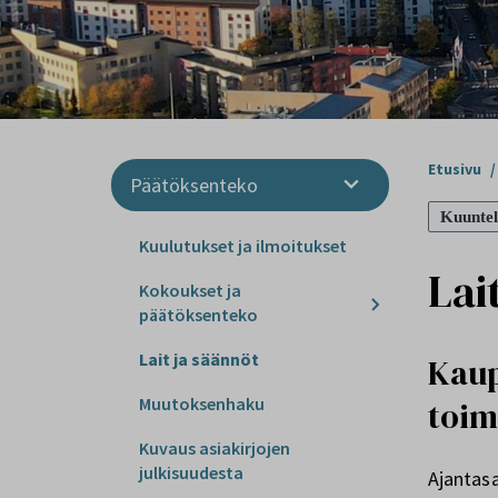
Etusivu
/
Päätöksenteko
Kuuntel
Kuulutukset ja ilmoitukset
Lai
Kokoukset ja
päätöksenteko
Lait ja säännöt
Kaup
Muutoksenhaku
toim
Kuvaus asiakirjojen
julkisuudesta
Ajantas