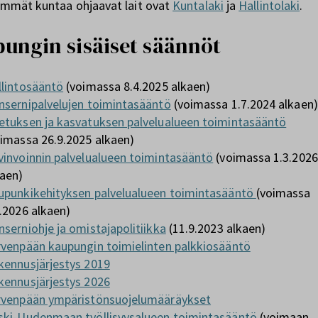
immät kuntaa ohjaavat lait ovat
Kuntalaki
ja
Hallintolaki
.
ungin sisäiset säännöt
llintosääntö
(voimassa 8.4.2025 alkaen)
nsernipalvelujen toimintasääntö
(voimassa 1.7.2024 alkaen)
etuksen ja kasvatuksen palvelualueen toimintasääntö
oimassa 26.9.2025 alkaen)
vinvoinnin palvelualueen toimintasääntö
(voimassa 1.3.2026
kaen)
upunkikehityksen palvelualueen toimintasääntö
(voimassa
.2026 alkaen)
serniohje ja omistajapolitiikka
(11.9.2023 alkaen)
rvenpään kaupungin toimielinten palkkiosääntö
kennusjärjestys 2019
kennusjärjestys 2026
rvenpään ympäristönsuojelumääräykset
ski-Uudenmaan työllisyysalueen toimintasääntö
(voimaan