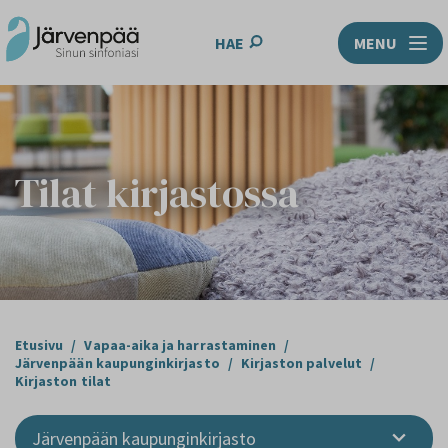
HAE
MENU
Tilat kirjastossa
Etusivu
/
Vapaa-aika ja harrastaminen
/
Järvenpään kaupunginkirjasto
/
Kirjaston palvelut
/
Kirjaston tilat
Järvenpään kaupunginkirjasto