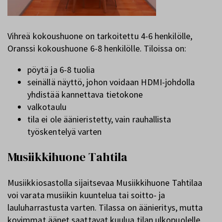
Vihreä kokoushuone on tarkoitettu 4-6 henkilölle,
Oranssi kokoushuone 6-8 henkilölle. Tiloissa on:
pöytä ja 6-8 tuolia
seinällä näyttö, johon voidaan HDMI-johdolla
yhdistää kannettava tietokone
valkotaulu
tila ei ole äänieristetty, vain rauhallista
työskentelyä varten
Musiikkihuone Tahtila
Musiikkiosastolla sijaitsevaa Musiikkihuone Tahtilaa
voi varata musiikin kuuntelua tai soitto- ja
lauluharrastusta varten. Tilassa on äänieritys, mutta
kovimmat äänet saattavat kuulua tilan ulkopuolelle.