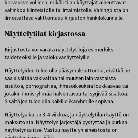
korvausvelvollinen, mikäli tilan käyttäjät aiheuttavat
vahinkoa kiinteistölle tai irtaimistolle. Vahingoista on
ilmoitettava välittömästi kirjaston henkilökunnalle.
Näyttelytilat kirjastossa
Kirjastosta voi varata näyttelytiloja esimerkiksi
taideteoksille ja valokuvanäyttelyille.
Näyttelyiden tulee olla pääsymaksuttomia, eivätkä ne
saa sisältää väkivaltaa tai muuten lain vastaista
sisältöä, pornografiaa, ihmisoikeuksia loukkaavaa tai
jotakin ihmisryhmää halventavaa tai syrjivää sisältöä.
Sisältöjen tulee olla kaikille ikäryhmille sopivaa.
Näyttelyaika on 3-4 viikkoa, ja näyttelytilan käyttö on
maksutonta. Näyttelyn järjestäjä pystyttää ja purkaa
näyttelynsä itse. Vastuu näyttelyn aineistosta on
näyttelyn järjestäjällä.