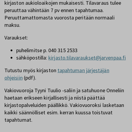
kirjaston aukioloaikojen mukaisesti. Tilavaraus tulee
peruuttaa vähintään 7 pv ennen tapahtumaa.
Peruuttamattomasta vuorosta peritään normaali
maksu.
Varaukset:
puhelimitse p. 040 315 2533
sähköpostilla:
kirjasto.tilavaraukset@jarvenpaa.fi
Tutustu myös kirjaston
tapahtuman järjestäjän
ohjeisiin
(pdf).
Vakiovuoroja Tyyni Tuulio -saliin ja satuhuone Onneliin
haetaan erikseen kirjallisesti ja niistä päättää
kirjastopalveluiden päällikkö. Vakiovuoroksi lasketaan
kaikki säännölliset esim. kerran kuussa toistuvat
tapahtumat.