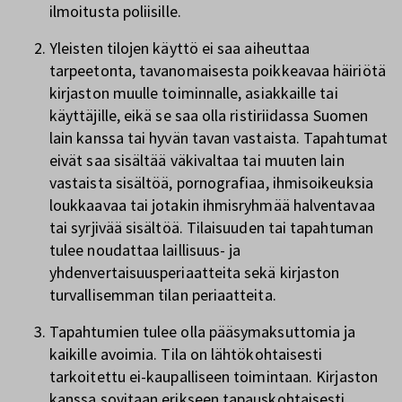
ilmoitusta poliisille.
Yleisten tilojen käyttö ei saa aiheuttaa
tarpeetonta, tavanomaisesta poikkeavaa häiriötä
kirjaston muulle toiminnalle, asiakkaille tai
käyttäjille, eikä se saa olla ristiriidassa Suomen
lain kanssa tai hyvän tavan vastaista. Tapahtumat
eivät saa sisältää väkivaltaa tai muuten lain
vastaista sisältöä, pornografiaa, ihmisoikeuksia
loukkaavaa tai jotakin ihmisryhmää halventavaa
tai syrjivää sisältöä. Tilaisuuden tai tapahtuman
tulee noudattaa laillisuus- ja
yhdenvertaisuusperiaatteita sekä kirjaston
turvallisemman tilan periaatteita.
Tapahtumien tulee olla pääsymaksuttomia ja
kaikille avoimia. Tila on lähtökohtaisesti
tarkoitettu ei-kaupalliseen toimintaan. Kirjaston
kanssa sovitaan erikseen tapauskohtaisesti