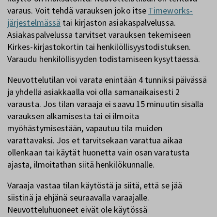
varaus. Voit tehdä varauksen joko itse
Timeworks-
järjestelmässä
tai kirjaston asiakaspalvelussa.
Asiakaspalvelussa tarvitset varauksen tekemiseen
Kirkes-kirjastokortin tai henkilöllisyystodistuksen.
Varaudu henkilöllisyyden todistamiseen kysyttäessä.
Neuvottelutilan voi varata enintään 4 tunniksi päivässä
ja yhdellä asiakkaalla voi olla samanaikaisesti 2
varausta. Jos tilan varaaja ei saavu 15 minuutin sisällä
varauksen alkamisesta tai ei ilmoita
myöhästymisestään, vapautuu tila muiden
varattavaksi. Jos et tarvitsekaan varattua aikaa
ollenkaan tai käytät huonetta vain osan varatusta
ajasta, ilmoitathan siitä henkilökunnalle.
Varaaja vastaa tilan käytöstä ja siitä, että se jää
siistinä ja ehjänä seuraavalla varaajalle.
Neuvotteluhuoneet eivät ole käytössä