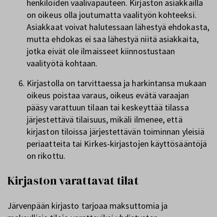
henkilöiden vaalivapauteen. Kirjaston asiakkailla
on oikeus olla joutumatta vaalityön kohteeksi.
Asiakkaat voivat halutessaan lähestyä ehdokasta,
mutta ehdokas ei saa lähestyä niitä asiakkaita,
jotka eivät ole ilmaisseet kiinnostustaan
vaalityötä kohtaan.
Kirjastolla on tarvittaessa ja harkintansa mukaan
oikeus poistaa varaus, oikeus evätä varaajan
pääsy varattuun tilaan tai keskeyttää tilassa
järjestettävä tilaisuus, mikäli ilmenee, että
kirjaston tiloissa järjestettävän toiminnan yleisiä
periaatteita tai Kirkes-kirjastojen käyttösääntöjä
on rikottu.
Kirjaston varattavat tilat
Järvenpään kirjasto tarjoaa maksuttomia ja