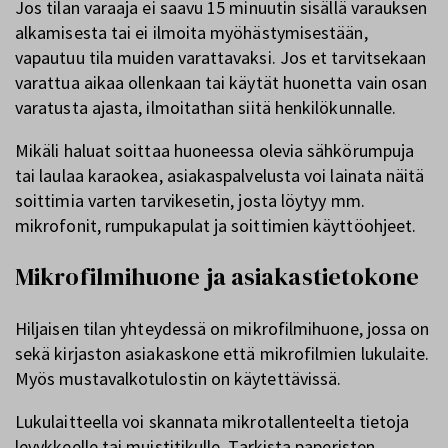
Jos tilan varaaja ei saavu 15 minuutin sisällä varauksen
alkamisesta tai ei ilmoita myöhästymisestään,
vapautuu tila muiden varattavaksi. Jos et tarvitsekaan
varattua aikaa ollenkaan tai käytät huonetta vain osan
varatusta ajasta, ilmoitathan siitä henkilökunnalle.
Mikäli haluat soittaa huoneessa olevia sähkörumpuja
tai laulaa karaokea, asiakaspalvelusta voi lainata näitä
soittimia varten tarvikesetin, josta löytyy mm.
mikrofonit, rumpukapulat ja soittimien käyttöohjeet.
Mikrofilmihuone ja asiakastietokone
Hiljaisen tilan yhteydessä on mikrofilmihuone, jossa on
sekä kirjaston asiakaskone että mikrofilmien lukulaite.
Myös mustavalkotulostin on käytettävissä.
Lukulaitteella voi skannata mikrotallenteelta tietoja
levykkeelle tai muistitikulle. Tarkista paperisten