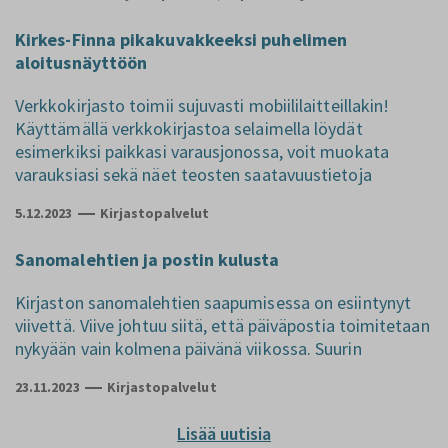
Kirkes-Finna pikakuvakkeeksi puhelimen
aloitusnäyttöön
Verkkokirjasto toimii sujuvasti mobiililaitteillakin!
Käyttämällä verkkokirjastoa selaimella löydät
esimerkiksi paikkasi varausjonossa, voit muokata
varauksiasi sekä näet teosten saatavuustietoja
5.12.2023
Kirjastopalvelut
Sanomalehtien ja postin kulusta
Kirjaston sanomalehtien saapumisessa on esiintynyt
viivettä. Viive johtuu siitä, että päiväpostia toimitetaan
nykyään vain kolmena päivänä viikossa. Suurin
23.11.2023
Kirjastopalvelut
Lisää uutisia