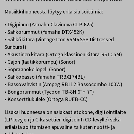
Musiikkihuoneesta löytyy erilaisia soittimia:
• Digipiano (Yamaha Clavinova CLP-625)
• Sähkörummut (Yamaha DTX452K)
• Sähkökitara (Vintage Icon V6MRSSB Distressed
Sunburst)
• Akustinen kitara (Ortega klassinen kitara RSTC5M)
• Cajon (laatikkorumpu) (Sonor)
• Sopraanokellopeli (Sonor)
• Sähköbasso (Yamaha TRBX174BL)
• Bassovahvistin (Ampeg RB112 Bassocombo 100W)
• Bongorummut (Tycoon TB-8N 6″+ 7″)
• Konserttiukulele (Ortega RUEB-CC)
Lisäksi huoneessa on asiakastietokone, digitointilaite
(LP-levyjen ja C-kasettien digitointi CD-levylle) sekä
erilaisia soittamisen apuvälineitä kuten nuotti- ja