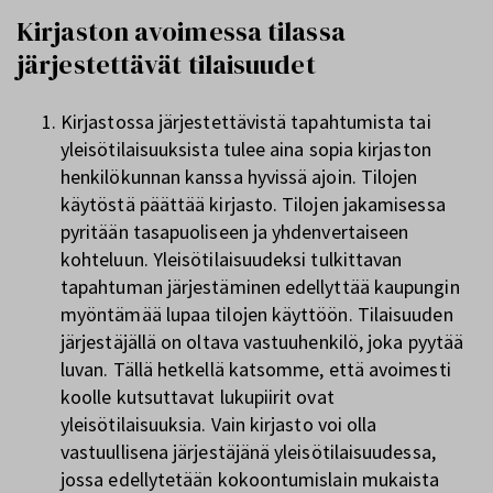
Kirjaston avoimessa tilassa
järjestettävät tilaisuudet
Kirjastossa järjestettävistä tapahtumista tai
yleisötilaisuuksista tulee aina sopia kirjaston
henkilökunnan kanssa hyvissä ajoin. Tilojen
käytöstä päättää kirjasto. Tilojen jakamisessa
pyritään tasapuoliseen ja yhdenvertaiseen
kohteluun. Yleisötilaisuudeksi tulkittavan
tapahtuman järjestäminen edellyttää kaupungin
myöntämää lupaa tilojen käyttöön. Tilaisuuden
järjestäjällä on oltava vastuuhenkilö, joka pyytää
luvan. Tällä hetkellä katsomme, että avoimesti
koolle kutsuttavat lukupiirit ovat
yleisötilaisuuksia. Vain kirjasto voi olla
vastuullisena järjestäjänä yleisötilaisuudessa,
jossa edellytetään kokoontumislain mukaista