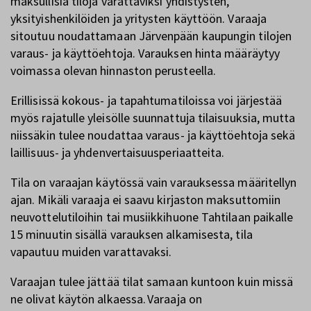
maksullisia tiloja varattaviksi yhdistysten,
yksityishenkilöiden ja yritysten käyttöön. Varaaja
sitoutuu noudattamaan Järvenpään kaupungin tilojen
varaus- ja käyttöehtoja. Varauksen hinta määräytyy
voimassa olevan hinnaston perusteella.
Erillisissä kokous- ja tapahtumatiloissa voi järjestää
myös rajatulle yleisölle suunnattuja tilaisuuksia, mutta
niissäkin tulee noudattaa varaus- ja käyttöehtoja sekä
laillisuus- ja yhdenvertaisuusperiaatteita.
Tila on varaajan käytössä vain varauksessa määritellyn
ajan. Mikäli varaaja ei saavu kirjaston maksuttomiin
neuvottelutiloihin tai musiikkihuone Tahtilaan paikalle
15 minuutin sisällä varauksen alkamisesta, tila
vapautuu muiden varattavaksi.
Varaajan tulee jättää tilat samaan kuntoon kuin missä
ne olivat käytön alkaessa. Varaaja on