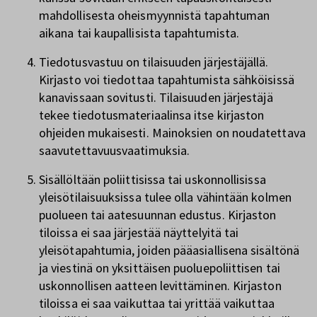
mahdollisesta oheismyynnistä tapahtuman
aikana tai kaupallisista tapahtumista.
Tiedotusvastuu on tilaisuuden järjestäjällä.
Kirjasto voi tiedottaa tapahtumista sähköisissä
kanavissaan sovitusti. Tilaisuuden järjestäjä
tekee tiedotusmateriaalinsa itse kirjaston
ohjeiden mukaisesti. Mainoksien on noudatettava
saavutettavuusvaatimuksia.
Sisällöltään poliittisissa tai uskonnollisissa
yleisötilaisuuksissa tulee olla vähintään kolmen
puolueen tai aatesuunnan edustus. Kirjaston
tiloissa ei saa järjestää näyttelyitä tai
yleisötapahtumia, joiden pääasiallisena sisältönä
ja viestinä on yksittäisen puoluepoliittisen tai
uskonnollisen aatteen levittäminen. Kirjaston
tiloissa ei saa vaikuttaa tai yrittää vaikuttaa