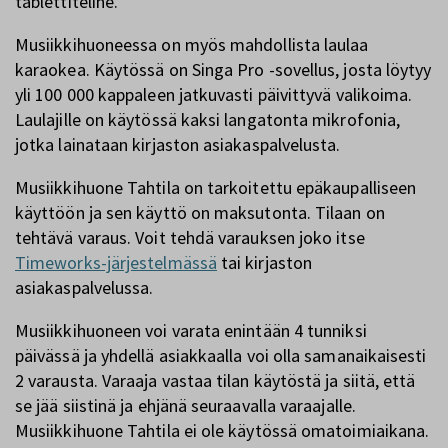
tablettiteline.
Musiikkihuoneessa on myös mahdollista laulaa
karaokea. Käytössä on Singa Pro -sovellus, josta löytyy
yli 100 000 kappaleen jatkuvasti päivittyvä valikoima.
Laulajille on käytössä kaksi langatonta mikrofonia,
jotka lainataan kirjaston asiakaspalvelusta.
Musiikkihuone Tahtila on tarkoitettu epäkaupalliseen
käyttöön ja sen käyttö on maksutonta. Tilaan on
tehtävä varaus. Voit tehdä varauksen joko itse
Timeworks-järjestelmässä
tai kirjaston
asiakaspalvelussa.
Musiikkihuoneen voi varata enintään 4 tunniksi
päivässä ja yhdellä asiakkaalla voi olla samanaikaisesti
2 varausta. Varaaja vastaa tilan käytöstä ja siitä, että
se jää siistinä ja ehjänä seuraavalla varaajalle.
Musiikkihuone Tahtila ei ole käytössä omatoimiaikana.