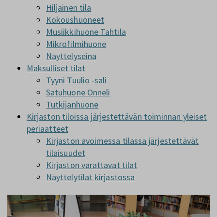
Hiljainen tila
Kokoushuoneet
Musiikkihuone Tahtila
Mikrofilmihuone
Näyttelyseinä
Maksulliset tilat
Tyyni Tuulio -sali
Satuhuone Onneli
Tutkijanhuone
Kirjaston tiloissa järjestettävän toiminnan yleiset
periaatteet
Kirjaston avoimessa tilassa järjestettävät
tilaisuudet
Kirjaston varattavat tilat
Näyttelytilat kirjastossa