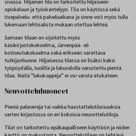
sivussa. Hiljainen tila on tarkoitettu hiljaiseen
opiskeluun ja työskentelyyn. Tila on käytössä sekä
itsepalvelu- että palveluaikana ja sinne voit myös tulla
lukemaan lehtisalista mukaan otettua lehteä.
Samaan tilaan on sijoitettu myös
käsikirjastokokoelma, Järvenpää- eli
kotiseutukokoelma sekä erikseen varattava
tutkijanhuone. Hiljaisessa tilassa on lisäksi kaksi
työpöydällä, tuolilla ja lukuvalolla varustettu pientä
tilaa. Näitä ”lukukoppeja” ei voi varata etukäteen.
Neuvotteluhuoneet
Pieniä palavereja tai vaikka haastattelutilaisuuksia
varten kirjastossa on eri kokoisia neuvottelutiloja.
Tilat on tarkoitettu epäkaupalliseen käyttöön ja niiden
käyttö on maksutonta. Neuvottelutilaan on tehtävä