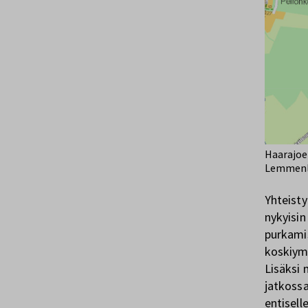
Haarajoe
Lemmenla
Yhteisty
nykyisin
purkami
koskiymp
Lisäksi 
jatkossa
entisell