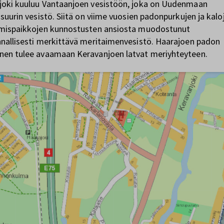
joki kuuluu Vantaanjoen vesistöön, joka on Uudenmaan
 suurin vesistö. Siitä on viime vuosien padonpurkujen ja kalo
ymispaikkojen kunnostusten ansiosta muodostunut
nallisesti merkittävä meritaimenvesistö. Haarajoen padon
nen tulee avaamaan Keravanjoen latvat meriyhteyteen.