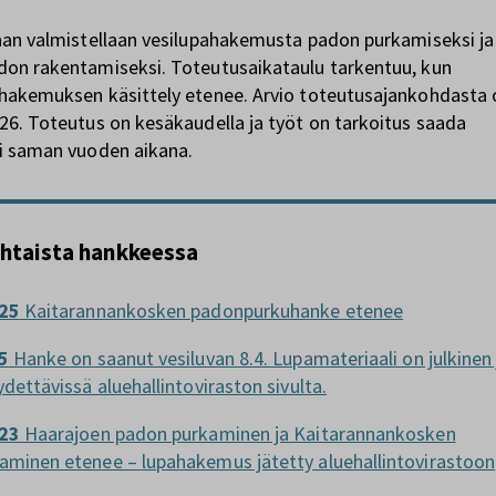
aan valmistellaan vesilupahakemusta padon purkamiseksi ja
don rakentamiseksi. Toteutusaikataulu tarkentuu, kun
ahakemuksen käsittely etenee. Arvio toteutusajankohdasta 
26. Toteutus on kesäkaudella ja työt on tarkoitus saada
si saman vuoden aikana.
htaista hankkeessa
25
Kaitarannankosken padonpurkuhanke etenee
5
Hanke on saanut vesiluvan 8.4. Lupamateriaali on julkinen 
ydettävissä aluehallintoviraston sivulta.
23
Haarajoen padon purkaminen ja Kaitarannankosken
aminen etenee – lupahakemus jätetty aluehallintovirastoon