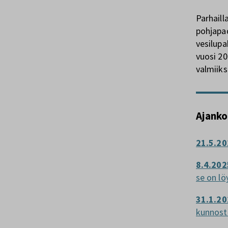
Parhaill
pohjapa
vesilup
vuosi 20
valmiik
Ajanko
21.5.20
8.4.202
se on lö
31.1.20
kunnost