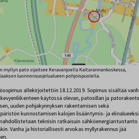
n myllyn pato sijaitsee Keravanjoella Kaitarannankoskessa,
akson luonnonsuojelualueen pohjoispuolella.
ösopimus allekirjoitettiin 18.12.2019. Sopimus sisältää vanh
 kevyenliikenteen käytössä olevan, patosillan ja patorakent
sen, uuden pohjakynnyksen rakentamisen sekä
äristön kunnostamisen kalojen lisääntymis- ja elinalueeksi
mahdollistetaan teknisin ratkaisuin sähköenergiantuotanto
kin. Vanha ja historiallisesti arvokas myllyrakennus jää
een.