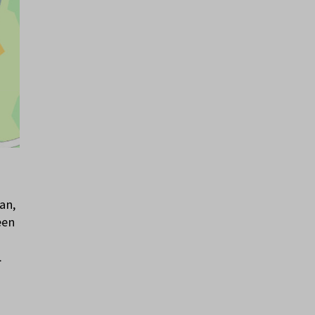
an,
een
.