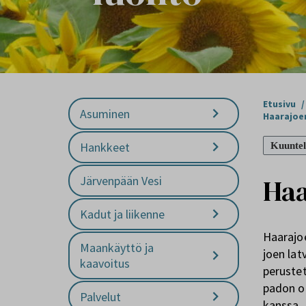
Etusivu
/
Asuminen
Haarajoe
Hankkeet
Kuuntel
Haa
Järvenpään Vesi
Kadut ja liikenne
Haarajoe
Maankäyttö ja
joen lat
kaavoitus
peruste
padon o
Palvelut
kanssa.