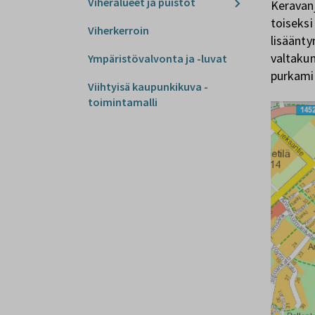
Viheralueet ja puistot
Keravan
toiseksi
Viherkerroin
lisäänt
valtakun
Ympäristövalvonta ja -luvat
purkami
Viihtyisä kaupunkikuva -
toimintamalli