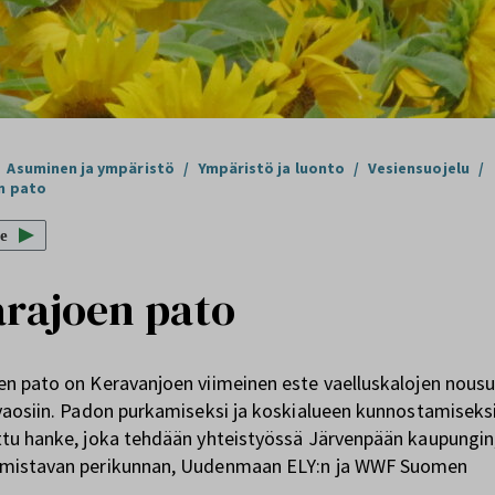
Asuminen ja ympäristö
/
Ympäristö ja luonto
/
Vesiensuojelu
/
n pato
e
rajoen pato
n pato on Keravanjoen viimeinen este vaelluskalojen nousu
vaosiin. Padon purkamiseksi ja koskialueen kunnostamiseks
ttu hanke, joka tehdään yhteistyössä Järvenpään kaupungin
mistavan perikunnan, Uudenmaan ELY:n ja WWF Suomen