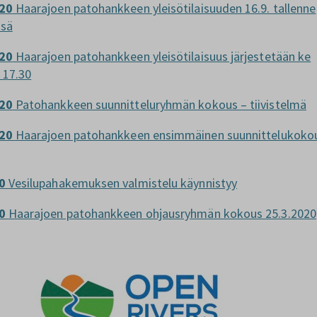
20
Haarajoen patohankkeen yleisötilaisuuden 16.9. tallenne
ssä
20
Haarajoen patohankkeen yleisötilaisuus järjestetään ke
o 17.30
20
Patohankkeen suunnitteluryhmän kokous – tiivistelmä
020
Haarajoen patohankkeen ensimmäinen suunnittelukoko
20
Vesilupahakemuksen valmistelu käynnistyy
20
Haarajoen patohankkeen ohjausryhmän kokous 25.3.2020