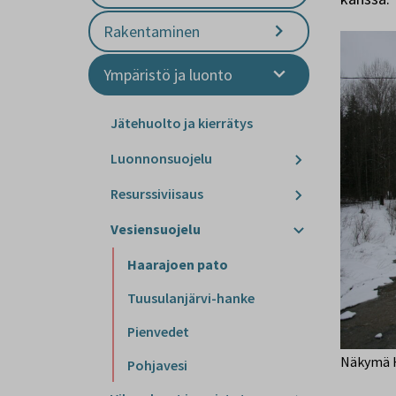
Rakentaminen
Ympäristö ja luonto
Jätehuolto ja kierrätys
Luonnonsuojelu
Resurssiviisaus
Vesiensuojelu
Haarajoen pato
Tuusulanjärvi-hanke
Pienvedet
Näkymä H
Pohjavesi