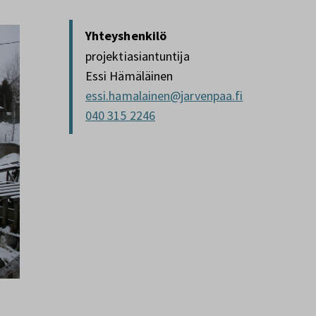
Yhteyshenkilö
projektiasiantuntija
Essi Hämäläinen
essi.hamalainen@jarvenpaa.fi
040 315 2246