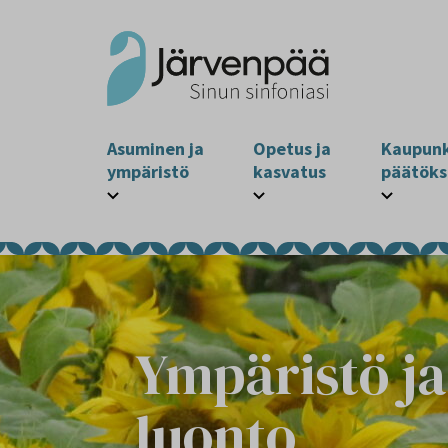
Asuminen ja
Opetus ja
Kaupunk
ympäristö
kasvatus
päätöks
Ympäristö ja
luonto