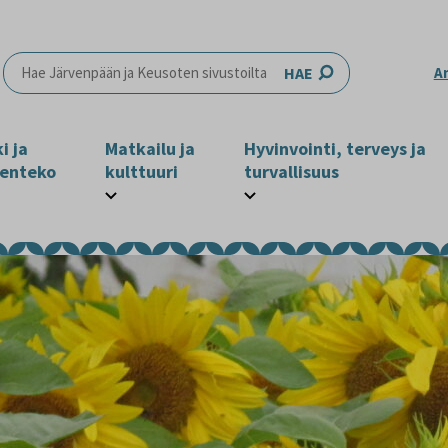
HAE
A
i ja
Matkailu ja
Hyvinvointi, terveys ja
enteko
kulttuuri
turvallisuus