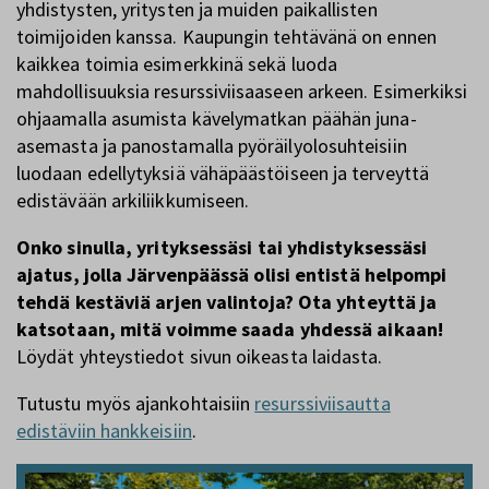
yhdistysten, yritysten ja muiden paikallisten
toimijoiden kanssa. Kaupungin tehtävänä on ennen
kaikkea toimia esimerkkinä sekä luoda
mahdollisuuksia resurssiviisaaseen arkeen. Esimerkiksi
ohjaamalla asumista kävelymatkan päähän juna-
asemasta ja panostamalla pyöräilyolosuhteisiin
luodaan edellytyksiä vähäpäästöiseen ja terveyttä
edistävään arkiliikkumiseen.
Onko sinulla, yrityksessäsi tai yhdistyksessäsi
ajatus, jolla Järvenpäässä olisi entistä helpompi
tehdä kestäviä arjen valintoja? Ota yhteyttä ja
katsotaan, mitä voimme saada yhdessä aikaan!
Löydät yhteystiedot sivun oikeasta laidasta.
Tutustu myös ajankohtaisiin
resurssiviisautta
edistäviin hankkeisiin
.