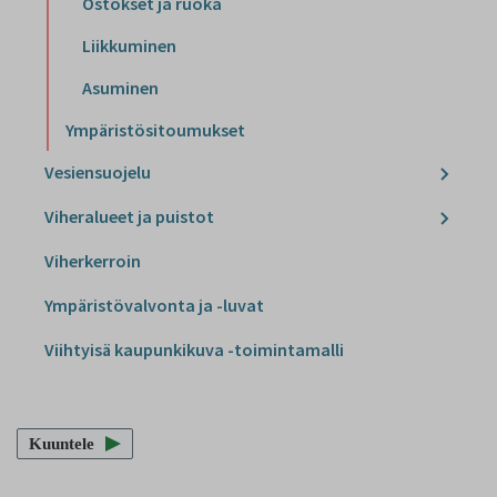
Ostokset ja ruoka
Liikkuminen
Asuminen
Ympäristösitoumukset
Vesiensuojelu
Viheralueet ja puistot
Viherkerroin
Ympäristövalvonta ja -luvat
Viihtyisä kaupunkikuva -toimintamalli
Kuuntele