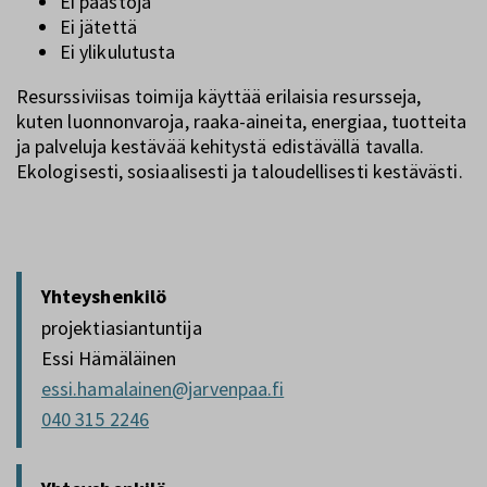
Ei päästöjä
Ei jätettä
Ei ylikulutusta
Resurssiviisas toimija käyttää erilaisia resursseja,
kuten luonnonvaroja, raaka-aineita, energiaa, tuotteita
ja palveluja kestävää kehitystä edistävällä tavalla.
Ekologisesti, sosiaalisesti ja taloudellisesti kestävästi.
Yhteyshenkilö
projektiasiantuntija
Essi Hämäläinen
essi.hamalainen@jarvenpaa.fi
040 315 2246