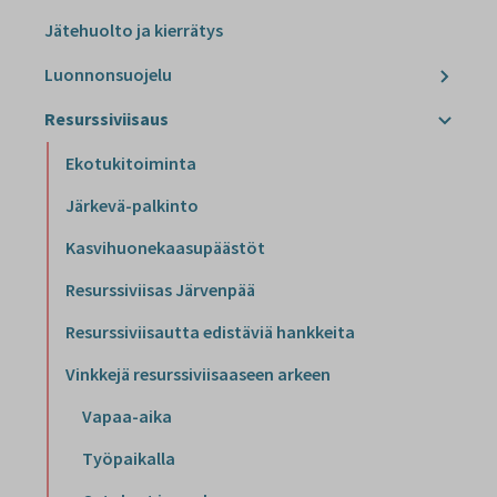
Jätehuolto ja kierrätys
Luonnonsuojelu
Resurssiviisaus
Ekotukitoiminta
Järkevä-palkinto
Kasvihuonekaasupäästöt
Resurssiviisas Järvenpää
Resurssiviisautta edistäviä hankkeita
Vinkkejä resurssiviisaaseen arkeen
Vapaa-aika
Työpaikalla