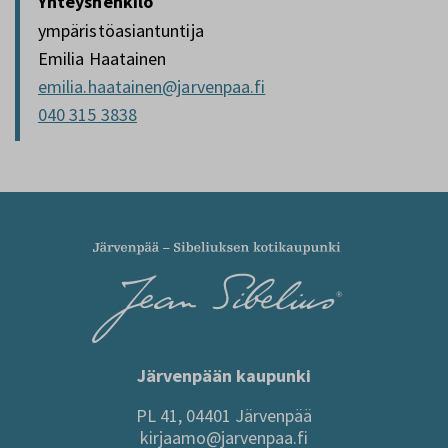
Yhteyshenkilö
ympäristöasiantuntija
Emilia Haatainen
emilia.haatainen@jarvenpaa.fi
040 315 3838
Järvenpään kaupunki
PL 41, 04401 Järvenpää
kirjaamo@jarvenpaa.fi